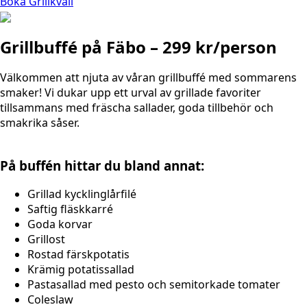
Boka Grillkväll
Grillbuffé på Fäbo – 299 kr/person
Välkommen att njuta av våran grillbuffé med sommarens
smaker! Vi dukar upp ett urval av grillade favoriter
tillsammans med fräscha sallader, goda tillbehör och
smakrika såser.
På buffén hittar du bland annat:
Grillad kycklinglårfilé
Saftig fläskkarré
Goda korvar
Grillost
Rostad färskpotatis
Krämig potatissallad
Pastasallad med pesto och semitorkade tomater
Coleslaw