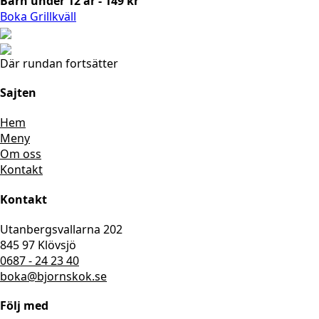
Barn under 12 år - 149 kr
Boka Grillkväll
Där rundan fortsätter
Sajten
Hem
Meny
Om oss
Kontakt
Kontakt
Utanbergsvallarna 202
845 97 Klövsjö
0687 - 24 23 40
boka@bjornskok.se
Följ med